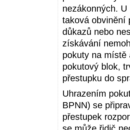
nezákonných. U 
taková obvinění 
důkazů nebo nesp
získávání nemohl
pokuty na místě 
pokutový blok, t
přestupku do spr
Uhrazením pokut
BPNN) se připra
přestupek rozpor
se může řidič ne