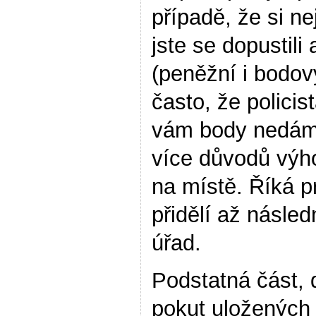
případě, že si nej
jste se dopustili 
(peněžní i bodov
často, že policis
vám body nedám“,
více důvodů výh
na místě. Říká p
přidělí až násle
úřad.
Podstatná část,
pokut uložených 