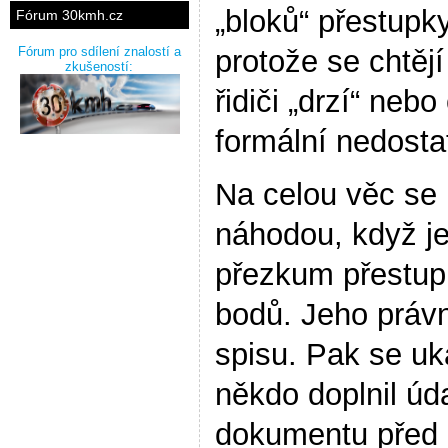
„bloků“ přestupky
Fórum 30kmh.cz
protože se chtějí
Fórum pro sdílení znalostí a
zkušeností:
řidiči „drzí“ neb
formální nedosta
Na celou věc se 
náhodou, když je
přezkum přestup
bodů. Jeho právní
spisu. Pak se uk
někdo doplnil úda
dokumentu před 