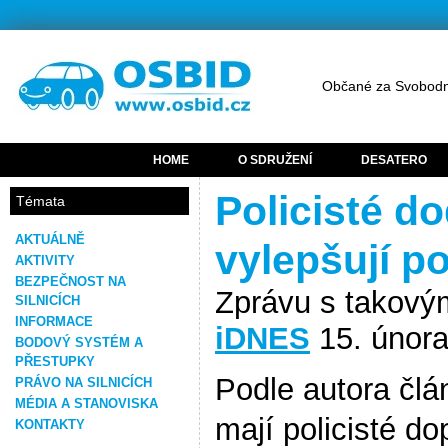
Občané za Svobodn
HOME
O SDRUŽENÍ
DESATERO
Policisté d
Témata
AKTUÁLNĚ
vylepšují p
AKTIVITY
BEZPEČNOST NA
Zprávu s takový
SILNICÍCH
INFORMACE
iDNES
15. února
BODOVÝ SYSTÉM A
PŘESTUPKY
Podle autora čl
PRÁVO NA SILNICÍCH
MÉDIA A STANOVISKA
mají policisté d
KONTAKTY