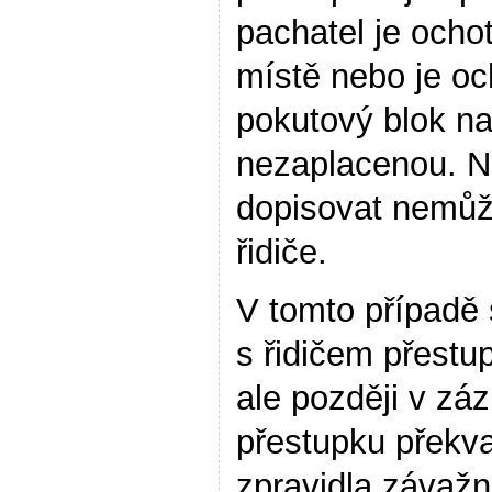
pachatel je ocho
místě nebo je och
pokutový blok na
nezaplacenou. Na
dopisovat nemůže
řidiče.
V tomto případě s
s řidičem přestu
ale později v zá
přestupku překval
zpravidla závažn