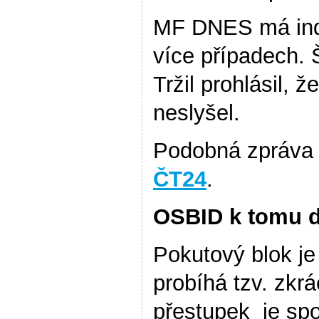
MF DNES má indi
více případech.
Tržil prohlásil, 
neslyšel.
Podobná zpráva 
ČT24
.
OSBID k tomu 
Pokutový blok je
probíhá tzv. zkr
přestupek je spol