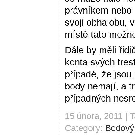
právníkem nebo 
svoji obhajobu, 
místě tato možno
Dále by měli řidi
konta svých tres
případě, že jsou
body nemají, a tr
případných nesro
15 února, 2011 | 
Category:
Bodový