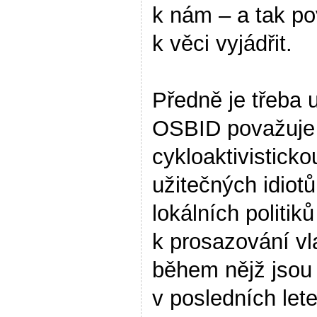
k nám – a tak p
k věci vyjádřit.
Předně je třeba u
OSBID považuje
cykloaktivistick
užitečných idiotů
lokálních politi
k prosazování vla
během nějž jsou
v posledních let