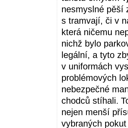
nesmyslné pěší 
s tramvají, či v 
která ničemu nep
nichž bylo parko
legální, a tyto z
v uniformách vys
problémových lok
nebezpečné mané
chodců stíhali.
nejen menší pří
vybraných pokut