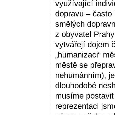
využívající indi
dopravu – často 
smělých dopravn
z obyvatel Prahy
vytvářejí dojem č
„humanizaci“ měs
městě se přepravu
nehumánním), j
dlouhodobé nesh
musíme postavit
reprezentaci jsm