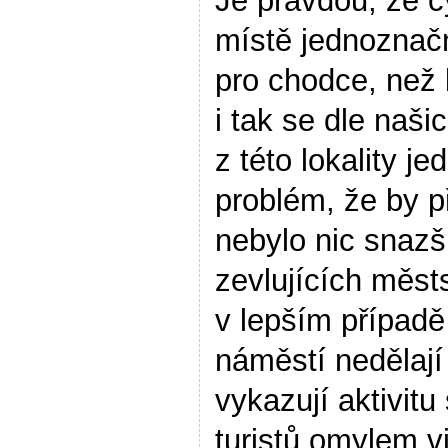
Je pravdou, že c
místě jednoznač
pro chodce, než
i tak se dle naš
z této lokality j
problém, že by př
nebylo nic snazší
zevlujících městs
v lepším případ
náměstí nedělají
vykazují aktivitu
turistů omylem vj