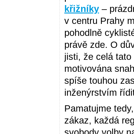
křižníky
– prázdn
v centru Prahy 
pohodlně cyklisté
právě zde. O dův
jisti, že celá ta
motivována snaho
spíše touhou za
inženýrstvím řídi
Pamatujme tedy,
zákaz, každá re
svobody volby n