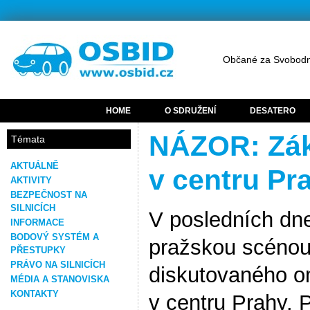
Občané za Svobodn
HOME
O SDRUŽENÍ
DESATERO
NÁZOR: Zák
Témata
AKTUÁLNĚ
v centru Pr
AKTIVITY
BEZPEČNOST NA
SILNICÍCH
V posledních dn
INFORMACE
BODOVÝ SYSTÉM A
pražskou scénou 
PŘESTUPKY
PRÁVO NA SILNICÍCH
diskutovaného om
MÉDIA A STANOVISKA
KONTAKTY
v centru Prahy. P