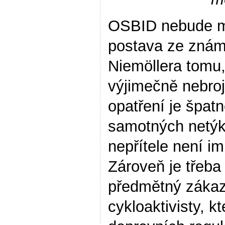
OSBID nebude ml
postava ze znám
Niemöllera tomu,
výjimečně nebrojí
opatření je špatn
samotných netýká
nepřítele není im
Zároveň je třeba
předmětný zákaz
cykloaktivisty, kt