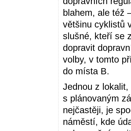
dopravních regula
blahem, ale též 
většinu cyklistů 
slušné, kteří se 
dopravit doprav
volby, v tomto př
do místa B.
Jednou z lokalit, 
s plánovaným z
nejčastěji, je s
náměstí, kde úd