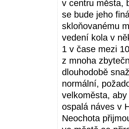
v centru města, 
se bude jeho finá
skloňovanému m
vedení kola v ně
1 v čase mezi 10.
z mnoha zbytečný
dlouhodobě snaží
normální, požado
velkoměsta, aby 
ospalá náves v H
Neochota přijmout