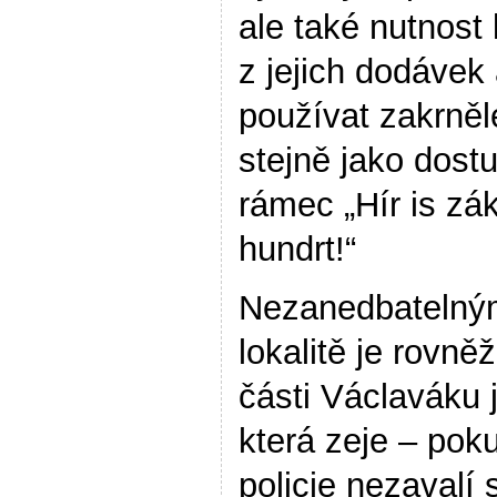
ale také nutnost 
z jejich dodávek 
používat zakrněl
stejně jako dost
rámec „Hír is zá
hundrt!“
Nezanedbatelným
lokalitě je rovně
části Václaváku 
která zeje – pok
policie nezavalí