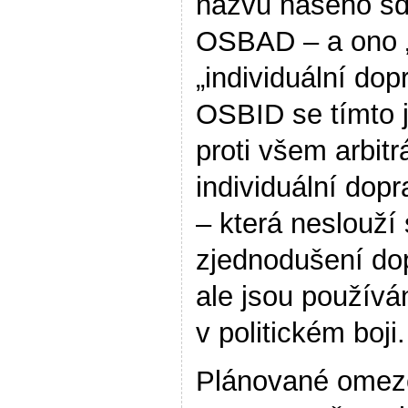
názvu našeho sd
OSBAD – a ono 
„individuální dop
OSBID se tímto 
proti všem arbi
individuální dopr
– která neslouž
zjednodušení do
ale jsou používán
v politickém boji.
Plánované omeze