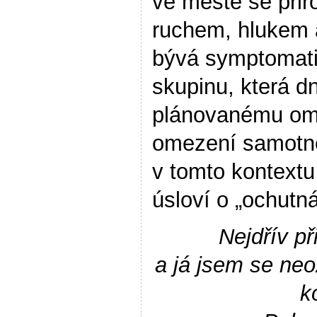
ve městě se přir
ruchem, hlukem a
bývá symptomati
skupinu, která dn
plánovanému ome
omezení samotné
v tomto kontext
úsloví o „ochutná
Nejdřív př
a já jsem se neo
k