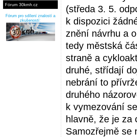
Fórum 30kmh.cz
(středa 3. 5. od
Fórum pro sdílení znalostí a
k dispozici žádn
zkušeností:
znění návrhu a o
tedy městská čá
straně a cykloakt
druhé, střídají d
nebrání to přívr
druhého názorov
k vymezování se
hlavně, že je za
Samozřejmě se ně