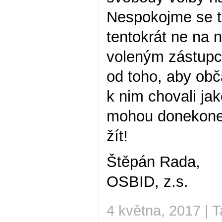
Nespokojme se te
tentokrát ne na 
voleným zástupc
od toho, aby obč
k nim chovali ja
mohou donekoneč
žít!
Štěpán Rada,
OSBID, z.s.
4 května, 2017 | 