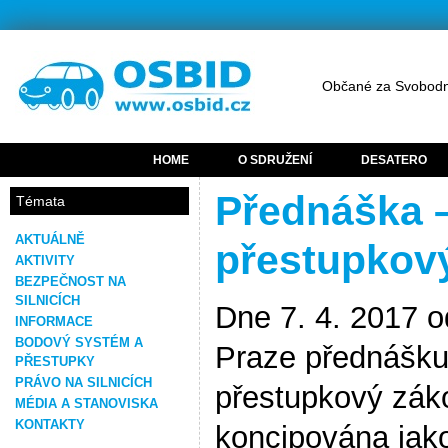
Občané za Svobodn
HOME
O SDRUŽENÍ
DESATERO
Přednáška 
Témata
AKTUÁLNĚ
přestupkov
AKTIVITY
BEZPEČNOST NA
SILNICÍCH
Dne 7. 4. 2017 
INFORMACE
BODOVÝ SYSTÉM A
Praze přednášku
PŘESTUPKY
PRÁVO NA SILNICÍCH
přestupkový zák
MÉDIA A STANOVISKA
KONTAKTY
koncipována jako 