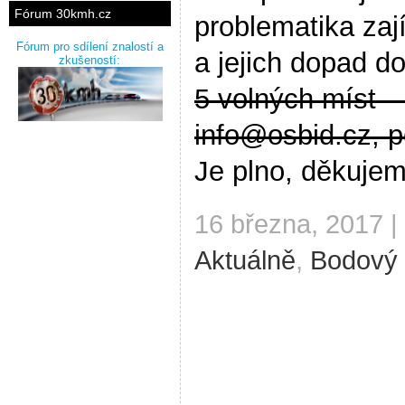
Fórum 30kmh.cz
problematika za
Fórum pro sdílení znalostí a
a jejich dopad d
zkušeností:
5 volných míst –
info@osbid.cz, 
Je plno, děkuje
16 března, 2017 |
Aktuálně
,
Bodový 