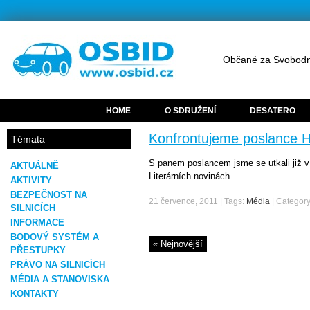
Občané za Svobodn
HOME
O SDRUŽENÍ
DESATERO
Konfrontujeme poslance 
Témata
S panem poslancem jsme se utkali již ví
AKTUÁLNĚ
Literárních novinách.
AKTIVITY
BEZPEČNOST NA
21 července, 2011 | Tags:
Média
| Categor
SILNICÍCH
INFORMACE
BODOVÝ SYSTÉM A
« Nejnovější
PŘESTUPKY
PRÁVO NA SILNICÍCH
MÉDIA A STANOVISKA
KONTAKTY