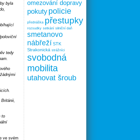
omezování dopravy
 by byla
policie
do,
pokuty
přestupky
přednáška
bíhající
rozsudky
setkání
silniční daň
smetanovo
poloviční
nábřeží
STK
Strakonická
strážníci
liv tedy
svobodná
znam.
mobilita
lového
i žádnými
utahovat šroub
icích.
Británii,
 to
ální
le ve svém