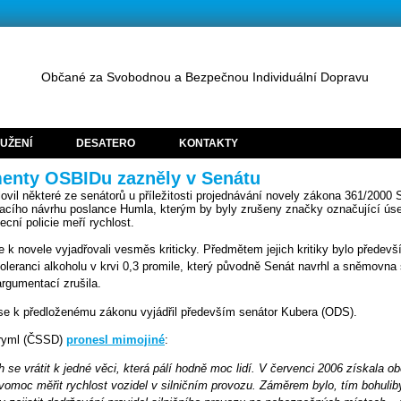
Občané za Svobodnou a Bezpečnou Individuální Dopravu
UŽENÍ
DESATERO
KONTAKTY
enty OSBIDu zazněly v Senátu
vil některé ze senátorů u příležitosti projednávání novely zákona 361/2000 
cího návrhu poslance Humla, kterým by byly zrušeny značky označující úse
ecní policie meří rychlost.
e k novele vyjadřovali vesměs kriticky. Předmětem jejich kritiky bylo předev
 toleranci alkoholu v krvi 0,3 promile, který původně Senát navrhl a sněmovna
rgumentací zrušila.
se k předloženému zákonu vyjádřil především senátor Kubera (ODS).
ryml (ČSSD)
pronesl mimojiné
:
h se vrátit k jedné věci, která pálí hodně moc lidí. V červenci 2006 získala o
avomoc měřit rychlost vozidel v silničním provozu. Záměrem bylo, tím bohuli