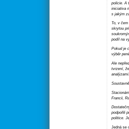
policie. A
iniciativa
s jakým z
To, v čem 
skrytou pr
soukromým
podíl na 
Pokud je c
výběr pen
Ale nepře
tvrzení, ž
analýzami
Soustavně,
Stacionárn
Francii, 
Dostatečný
podpořili 
politice. J
Jedná se o