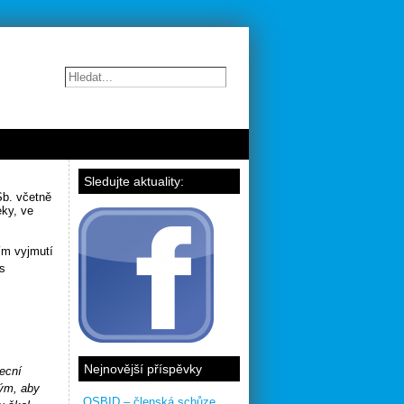
Sledujte aktuality:
Sb. včetně
ky, ve
ším vyjmutí
 s
Nejnovější příspěvky
becní
bým, aby
OSBID – členská schůze