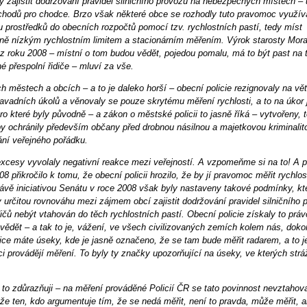
 zajistit dodržování pravidel silničního provozu na nebezpečných místech – 
chodů pro chodce. Brzo však některé obce se rozhodly tuto pravomoc využíva
u prostředků do obecních rozpočtů pomocí tzv. rychlostních pastí, tedy míst
ně nízkým rychlostním limitem a stacionárním měřením. Výrok starosty Mor
z roku 2008 – místní o tom budou vědět, pojedou pomalu, má to být past na 
 přespolní řidiče – mluví za vše.
h městech a obcích – a to je daleko horší – obecní policie rezignovaly na vě
vadních úkolů a věnovaly se pouze skrytému měření rychlosti, a to na úkor 
pro které byly původně – a zákon o městské policii to jasně říká – vytvořeny, 
y ochránily především občany před drobnou násilnou a majetkovou kriminalit
ní veřejného pořádku.
cesy vyvolaly negativní reakce mezi veřejností. A vzpomeňme si na to! A p
8 přikročilo k tomu, že obecní policii hrozilo, že by jí pravomoc měřit rychlo
ávě iniciativou Senátu v roce 2008 však byly nastaveny takové podmínky, kt
y určitou rovnováhu mezi zájmem obcí zajistit dodržování pravidel silničního 
ičů nebýt vtahován do těch rychlostních pastí. Obecní policie získaly to právo
vědět – a tak to je, vážení, ve všech civilizovaných zemích kolem nás, doko
rice máte úseky, kde je jasně označeno, že se tam bude měřit radarem, a to je
ci provádějí měření. To byly ty značky upozorňující na úseky, ve kterých strá
 to zdůrazňuji – na měření prováděné Policií ČR se tato povinnost nevztahova
e ten, kdo argumentuje tím, že se nedá měřit, není to pravda, může měřit, al