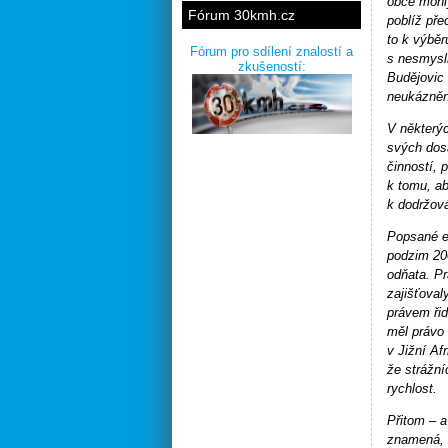
obce mohly
Fórum 30kmh.cz
poblíž pře
to k výběr
Fórum pro sdílení znalostí a
s nesmysl
zkušeností:
Budějovic 
neukázněné
V některýc
svých dosa
činností, 
k tomu, ab
k dodržová
Popsané ex
podzim 200
odňata. Pr
zajišťoval
právem řid
měl právo 
v Jižní Af
že strážní
rychlost.
Přitom – a
znamená, ž