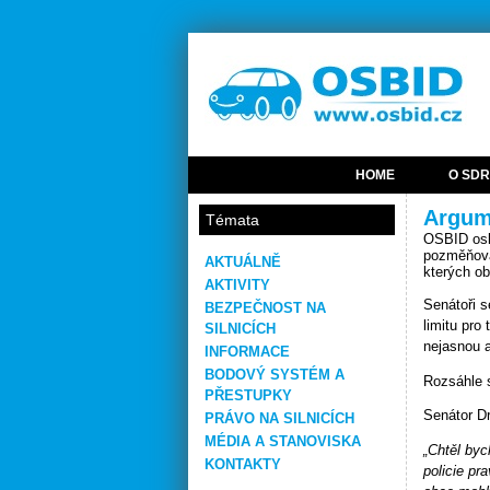
HOME
O SDR
Argum
Témata
OSBID oslo
pozměňova
AKTUÁLNĚ
kterých ob
AKTIVITY
Senátoři s
BEZPEČNOST NA
limitu pro
SILNICÍCH
nejasnou a
INFORMACE
BODOVÝ SYSTÉM A
Rozsáhle 
PŘESTUPKY
Senátor D
PRÁVO NA SILNICÍCH
MÉDIA A STANOVISKA
„Chtěl byc
KONTAKTY
policie pr