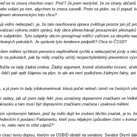
 teď se to znova všechno vrací. Proč? Já jsem neslyšel, že ze strany občanů
 nebo volání po tom, abychom to znova zavedli. Proto se ptám, na čí popud, k
ájmem ekonomickým toto chce?
já vidím nebezpečí, je, že tato navrhovaná úprava zvětšuje prostor pro již pro
ivatizaci výkonu státní správy, kdy obce přenechávají prosazování přestupků
 subjektům. Tyto subjekty obcím pronajímají měřící zařízení za obvykle nad
vybraných pokutách. Je správné tyto tendence podpořit? Chce to ČSSD?
ílem měření rychlosti prevence nepřiměřeně rychlé a nebezpečné jízdy a niko
ěz na pokutách, pak by měly značky určitý nezpochybnitelný preventivní vý
dložila se tady žádná změna. Žádný argument, kromě účelového tvrzení, úče
e řidiči pak opět šlápnou na plyn, to ale ani není podloženo žádnými fakty, an
.
 a já jsem to tady zdokumentoval, klesá počet nehod i úmrtí na českých siln
í radary, jak už jsem tady řekl, jsou označeny dopravními značkami ve Velké 
Rakousku a tam musí být dopravními značkami značena i úseková měření.
m výmluvným faktem, proč by mělo dojít ke zrušení těchto značek, je to, že
především ti poslanci Parlamentu, kteří jsou nějakým způsobem činní v komun
e to, nebo není to střet zájmů?“
 citaci textu dopisu, kterým se OSBID obrátil na senátory. Senátor Dryml dá