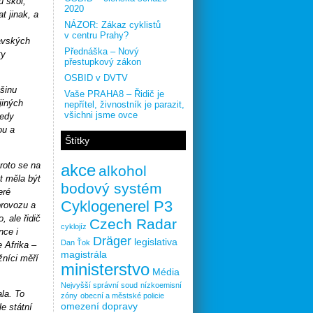
u škol,
2020
t jinak, a
NÁZOR: Zákaz cyklistů
v centru Prahy?
avských
Přednáška – Nový
ty
přestupkový zákon
OSBID v DVTV
tšinu
Vaše PRAHA8 – Řidič je
jiných
nepřítel, živnostník je parazit,
všichni jsme ovce
tedy
ou a
Štítky
roto se na
akce
alkohol
st měla být
bodový systém
eré
Cyklogenerel P3
provozu a
, ale řidič
Czech Radar
cyklojíz
nce i
Dräger
legislativa
Dan Ťok
 Afrika –
magistrála
žníci měří
ministerstvo
Média
Nejvyšší správní soud
nízkoemisní
la. To
zóny
obecní a městské policie
omezení dopravy
e státní