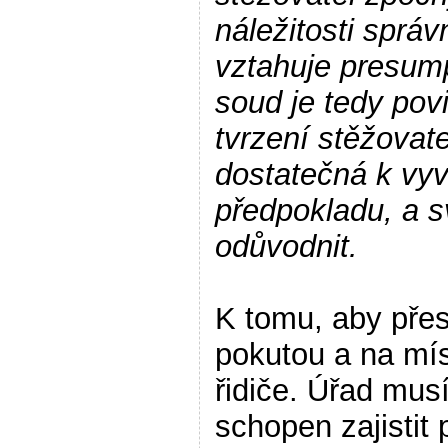
náležitosti správ
vztahuje presump
soud je tedy pov
tvrzení stěžovate
dostatečná k vyv
předpokladu, a s
odůvodnit.
K tomu, aby pře
pokutou a na mís
řidiče. Úřad mus
schopen zajistit