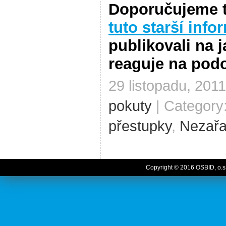
Doporučujeme t
tuto starší info
publikovali na j
reaguje na pod
29 listopadu, 2011
pokuty
| Category
přestupky
,
Nezař
Copyright © 2016 OSBID, o.s