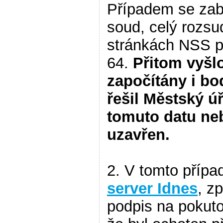
Případem se zab
soud, celý rozsu
stránkách NSS p
64.
Přitom vyšlo
započítány i bo
řešil Městský úř
tomuto datu ne
uzavřen.
2. V tomto případ
server Idnes
, z
podpis na pokuto