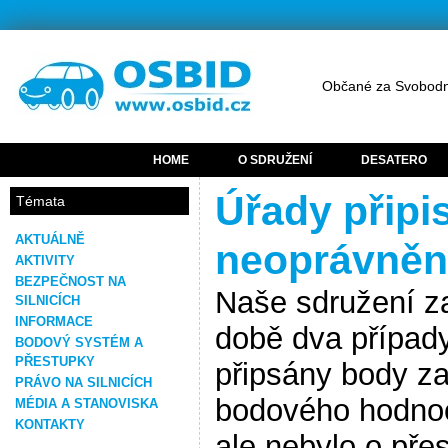
Občané za Svobodn
HOME
O SDRUŽENÍ
DESATERO
Úřady připi
Témata
AKTUÁLNĚ
neoprávněn
AKTIVITY
BEZPEČNOST NA
Naše sdružení z
SILNICÍCH
INFORMACE
době dva případy
BODOVÝ SYSTÉM A
PŘESTUPKY
připsány body za
PRÁVO NA SILNICÍCH
bodového hodnoc
MÉDIA A STANOVISKA
KONTAKTY
ale nebylo o pře