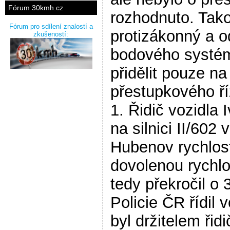
Fórum 30kmh.cz
rozhodnuto. Tako
Fórum pro sdílení znalostí a
protizákonný a 
zkušeností:
bodového systém
přidělit pouze n
přestupkového ří
1. Řidič vozidla 
na silnici II/602
Hubenov rychlost
dovolenou rychlo
tedy překročil o
Policie ČR řídil 
byl držitelem řid