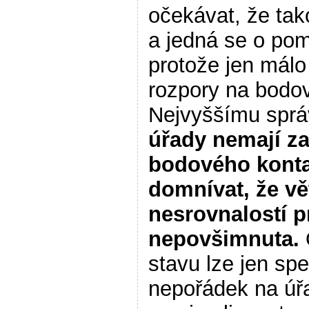
očekávat, že tak
a jedná se o pom
protože jen málo 
rozpory na bodo
Nejvyššímu spr
úřady nemají za
bodového konta 
domnívat, že v
nesrovnalostí p
nepovšimnuta.
stavu lze jen sp
nepořádek na úř