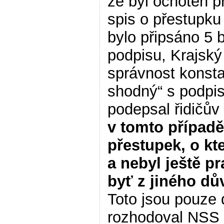
že byl ochoten p
spis o přestupku
bylo připsáno 5
podpisu, Krajský
správnost konsta
shodný“ s podpi
podepsal řidičův 
v tomto případě
přestupek, o kt
a nebyl ještě 
byť z jiného dů
Toto jsou pouze 
rozhodoval NSS 