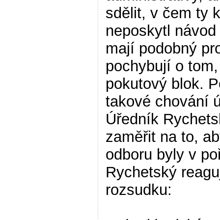
sdělit, v čem ty 
neposkytl návod 
mají podobný pr
pochybují o tom,
pokutový blok. P
takové chování ú
Úředník Rychets
zaměřit na to, a
odboru byly v po
Rychetský reaguj
rozsudku: