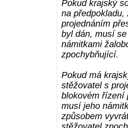
Pokud krajský so
na předpokladu, 
projednáním pře
byl dán, musí s
námitkami žalob
zpochybňující.
Pokud má krajský
stěžovatel s pro
blokovém řízení 
musí jeho námit
způsobem vyvráti
stěžovatel zpoch