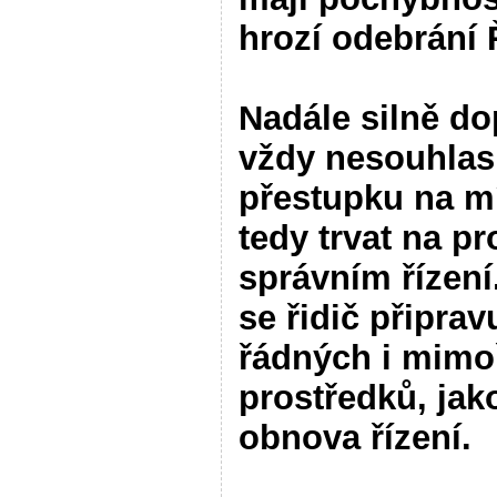
hrozí odebrání 
Nadále silně d
vždy nesouhlas
přestupku na mí
tedy trvat na p
správním řízení
se řidič připra
řádných i mim
prostředků, jak
obnova řízení.