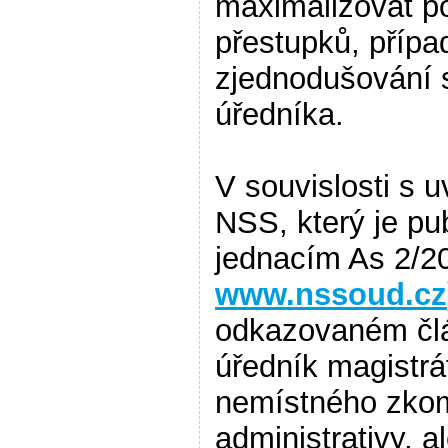
maximalizovat p
přestupků, přípa
zjednodušování s
úředníka.
V souvislosti s
NSS, který je pu
jednacím As 2/20
www.nssoud.cz
odkazovaném člá
úředník magistr
nemístného zkom
administrativy, 