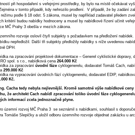
tností při hospodaření s veřejnými prostředky, by bylo na místě očekávat vyš
Zejména v tomto případě, kdy nehrozilo prodlení. V případě, že by zadání z
 režimu podle § 18 odst. 5 zákona, musel by například zadavatel předem zveř
ch kritérií budou nabídky hodnoceny a musel by nabídkové řízení učinit veřej
ice MČ Prahy 3 obešla v mezích zákona.
zemního rozvoje oslovil čtyři subjekty s požadavkem na předložení nabídek.
bídku nepředložil. Další tři subjekty předložily nabídky s níže uvedenou nabí
tně DPH.
ídka na zpracování projektové dokumentace – Generel cyklistické dopravy, 
RO spol. s r.o., nabídková cena
264.000 Kč
ídka za zpracování
úvodní fáze
cyklogenerelu, dodavatel Tomáš Cach, nab
na
299.000 Kč
ídka na vypracování úvodních fází cyklogenerelu, dodavatel EDIP, nabídkov
.000 Kč.
ng. Cacha tedy nebyla nejlevnější. Kromě samotné výše nabídkové ceny 
ahu, že architekt Cach nabídl zpracování toliko úvodní fáze cyklogenerel
ých informací zcela jednoznačně plyne.
pro územní rozvoj MČ Praha 3 se seznámil s nabídkami, souhlasil s doporuč
ra Tomáše Slepičky a uložil odboru územního rozvoje objednat zakázku u arc