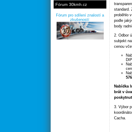
transparen
Fórum 30kmh.cz
standard. 
proběhlo v
Fórum pro sdílení znalostí a
zkušeností:
podle jaký
body radn
2. Odbor ú
subjekt na
cenou vče
Nab
DIP
Nab
ce
Nab
576
Nabídka I
brát v úv
poskytnut
3. Výbor 
koordináto
Cacha.