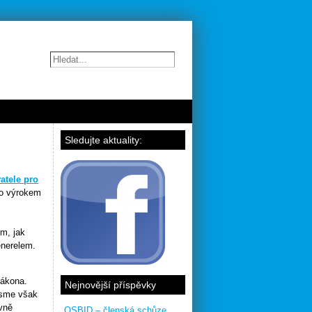
Sledujte aktuality:
vatele pro
to výrokem
m, jak
enerelem.
zákona.
Nejnovější příspěvky
jsme však
avně
OSBID – členská schůze