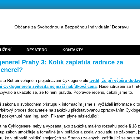
Občané za Svobodnou a Bezpečnou Individuální Dopravu
UŽENÍ
DESATERO
KONTAKTY
enerel Prahy 3: Kolik zaplatila radnice za
generel?
sta Rut při veřejném projednávání Cyklogenerelu
tvrdil, že při výběru doda
í Cyklogenerelu zvítězila nejnižší nabídková cena
. Naše sdružení se tím
abývalo a ukázalo se, že to není pravda. Popravdě řečeno, čekali jsme to.
ě zákona o svobodném přístupu k informacím jsme si vyžádali informace o to
výběrový proces dodavatele na zakázku představovanou zpracováním Cyklog
 poskytnuté nám Ing. arch. Fikarem plyne následující:
a na Cyklogenerel nebyla vypsána jako zakázka malého rozsahu podle § 18 
tup zákon umožňuje a formálně je v pořádku a zcela v souladu se zákonem, 
u, že v případě politiků spojených se Stranou zelených, zašťitující se soust