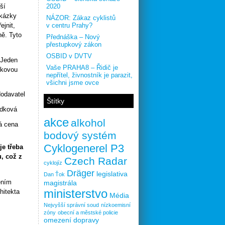
ší
2020
akázky
NÁZOR: Zákaz cyklistů
ejnit,
v centru Prahy?
ně. Tyto
Přednáška – Nový
přestupkový zákon
OSBID v DVTV
 Jeden
Vaše PRAHA8 – Řidič je
dkovou
nepřítel, živnostník je parazit,
všichni jsme ovce
dodavatel
Štítky
ídková
akce
alkohol
á cena
bodový systém
Cyklogenerel P3
je třeba
u, což z
Czech Radar
cyklojíz
Dräger
legislativa
Dan Ťok
ením
magistrála
ministerstvo
hitekta
Média
Nejvyšší správní soud
nízkoemisní
zóny
obecní a městské policie
omezení dopravy