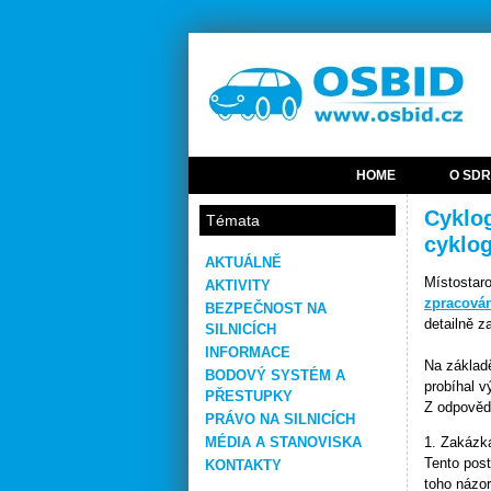
HOME
O SDR
Cyklog
Témata
cyklo
AKTUÁLNĚ
Místostaro
AKTIVITY
zpracován
BEZPEČNOST NA
detailně z
SILNICÍCH
INFORMACE
Na základ
BODOVÝ SYSTÉM A
probíhal 
PŘESTUPKY
Z odpovědi
PRÁVO NA SILNICÍCH
1. Zakázk
MÉDIA A STANOVISKA
Tento pos
KONTAKTY
toho názor