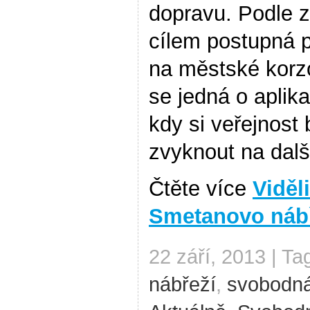
dopravu. Podle z
cílem postupná 
na městské korz
se jedná o aplik
kdy si veřejnost
zvyknout na dal
Čtěte více
Viděl
Smetanovo náb
22 září, 2013 | Ta
nábřeží
,
svobodná