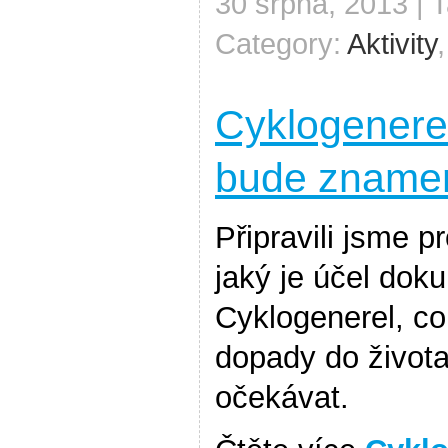
30 srpna, 2013 | 
Category:
Aktivity
Cyklogenere
bude znamen
Připravili jsme p
jaký je účel do
Cyklogenerel, co
dopady do život
očekávat.