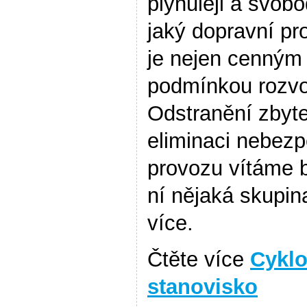
plynuleji a svobo
jaký dopravní pro
je nejen cenným
podmínkou rozvoj
Odstranění zbyt
eliminaci nebezp
provozu vítáme b
ní nějaká skupin
více.
Čtěte více
Cyklo
stanovisko