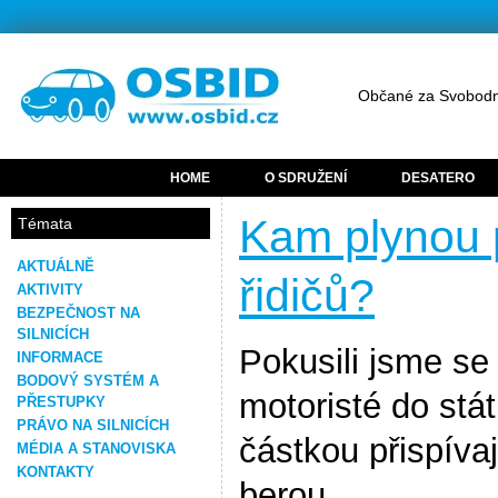
Občané za Svobodn
HOME
O SDRUŽENÍ
DESATERO
Kam plynou 
Témata
AKTUÁLNĚ
řidičů?
AKTIVITY
BEZPEČNOST NA
SILNICÍCH
Pokusili jsme se
INFORMACE
BODOVÝ SYSTÉM A
motoristé do stá
PŘESTUPKY
PRÁVO NA SILNICÍCH
částkou přispívaj
MÉDIA A STANOVISKA
KONTAKTY
berou.