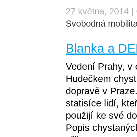
27 května, 2014 |
Svobodná mobilit
Blanka a D
Vedení Prahy, v 
Hudečkem chyst
dopravě v Praze
statisíce lidí, kt
použijí ke své d
Popis chystanýc