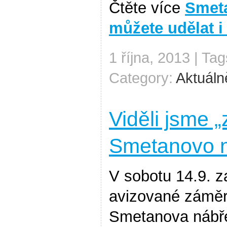
Čtěte více
Smeta
můžete udělat i
1 října, 2013 | Ta
Category:
Aktuáln
Viděli jsme „
Smetanovo n
V sobotu 14.9. z
avizované záměr
Smetanova nábře