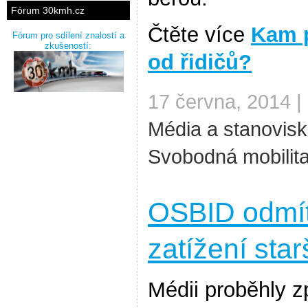
Fórum 30kmh.cz
Čtěte více
Kam p
Fórum pro sdílení znalostí a
zkušeností:
od řidičů?
17 června, 2014 |
Média a stanovis
Svobodná mobilit
OSBID odmí
zatížení star
Médii proběhly z