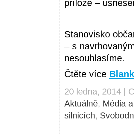
příloze – usnes
Stanovisko obč
– s navrhovaným
nesouhlasíme.
Čtěte více
Blank
20 ledna, 2014 | 
Aktuálně
,
Média a
silnicích
,
Svobodná