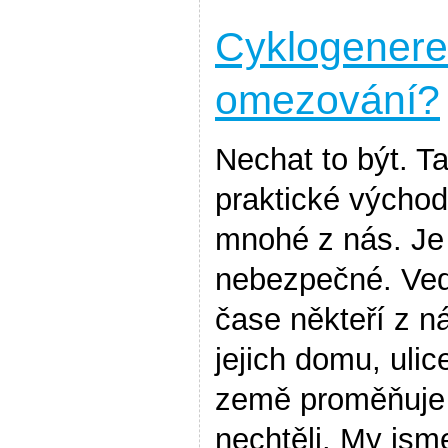
Cyklogenere
omezování?
Nechat to být. Ta
praktické východ
mnohé z nás. Je 
nebezpečné. Ved
čase někteří z ná
jejich domu, ulic
země proměňuje 
nechtěli. My jsme