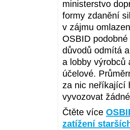
ministerstvo dopr
formy zdanění si
v zájmu omlazen
OSBID podobné s
důvodů odmítá a
a lobby výrobců 
účelové. Průměr
za nic neříkající
vyvozovat žádné
Čtěte více
OSBI
zatížení staršíc